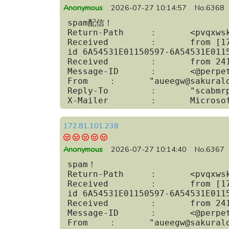
Anonymous
2026-07-27 10:14:57
No.6368
spam配信！

Return-Path	：	<pvqxwskdj@sakuralog.com>

Received	：	from [172.81.101.238] (172.81.101.238) by nifty.com

id 6A54531E01150597-6A54531E0115
Received	：	from 241.154.54.71 by 120.79.213.174; 

Message-ID	：	<@perpetual-income01.com>

From	：	"aueegw@sakuralog.com" <rpjuxj@dadagaw.com>

Reply-To	：	"scabmrpsl@dadagaw.com" <mubuwmmzhnom@fukugyou-report.com>

X-Mailer	：	
172.81.101.238
Anonymous
2026-07-27 10:14:40
No.6367
spam！

Return-Path	：	<pvqxwskdj@sakuralog.com>

Received	：	from [172.81.101.238] (172.81.101.238) by nifty.com

id 6A54531E01150597-6A54531E0115
Received	：	from 241.154.54.71 by 120.79.213.174; 

Message-ID	：	<@perpetual-income01.com>

From	：	"aueegw@sakuralog.com" <rpjuxj@dadagaw.com>
