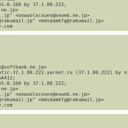
ty.com
A412; 

ty.com