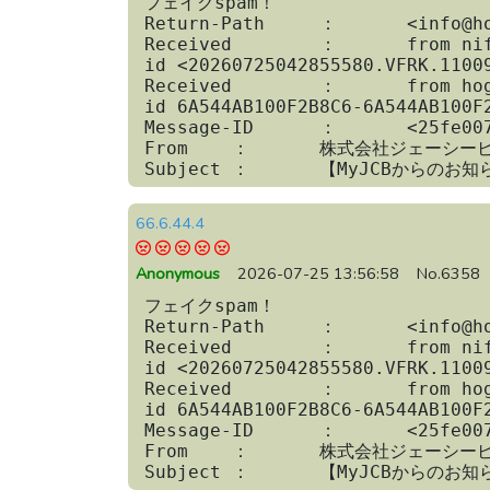
フェイクspam！

Return-Path	：	<info@hogg.jp>

Received	：	from nifty.com([50.37.42.243]) by ifmta1017.nifty.com with ESMTP

id <20260725042855580.VFRK.11009
Received	：	from hogg.jp (50.37.42.243) by nifty.com

id 6A544AB100F2B8C6-6A544AB100F2
Message-ID	：	<25fe0077faa7b1bd322cf2f12497f9a2@hogg.jp>

From	：	株式会社ジェーシービー <info@hogg.jp>

Subject	：	【My
66.6.44.4
Anonymous
2026-07-25 13:56:58
No.6358
フェイクspam！

Return-Path	：	<info@hogg.jp>

Received	：	from nifty.com([50.37.42.243]) by ifmta1017.nifty.com with ESMTP

id <20260725042855580.VFRK.11009
Received	：	from hogg.jp (50.37.42.243) by nifty.com

id 6A544AB100F2B8C6-6A544AB100F2
Message-ID	：	<25fe0077faa7b1bd322cf2f12497f9a2@hogg.jp>

From	：	株式会社ジェーシービー <info@hogg.jp>

Subject	：	【My