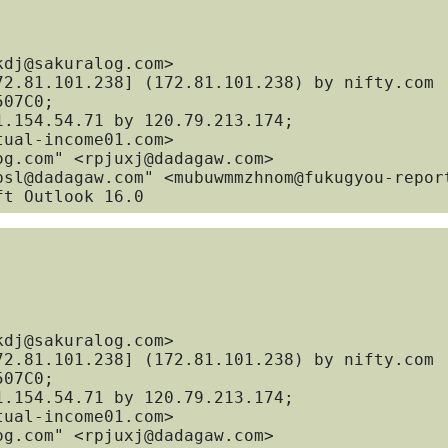
07C0; 

Microsoft Outlook 16.0
07C0; 
