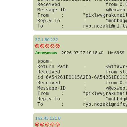
Received	：	from 0.65.0.160 by 37.1.80.222;

Message-ID	：	<@exweb.ne.jp>

From	：	"pixlwv@rakumail.jp" <oxwuolxcxuev@exweb.ne.jp>

Reply-To	：	"mnhbdg@rakumail.jp" <mdsdamkfg@rakumail.jp>

To	：	ryo.nozaki@nif
37.1.80.222
Anonymous
2026-07-27 10:18:40
No.6369
spam！

Return-Path	：	<wtfawrk@softbank.ne.jp>

Received	：	from static-37.1.80.222.yarnet.ru (37.1.80.222) by nifty.com

id 6A54261E0115A2E3-6A54261E0115
Received	：	from 0.65.0.160 by 37.1.80.222;

Message-ID	：	<@exweb.ne.jp>

From	：	"pixlwv@rakumail.jp" <oxwuolxcxuev@exweb.ne.jp>

Reply-To	：	"mnhbdg@rakumail.jp" <mdsdamkfg@rakumail.jp>

To	：	ryo.nozaki@nif
162.43.121.8