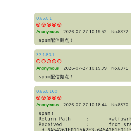
0.65.0.1
Anonymous
2026-07-27 10:19:52
No.6372
spam配信拠点！
37.1.80.1
Anonymous
2026-07-27 10:19:39
No.6371
spam配信拠点！
0.65.0.160
Anonymous
2026-07-27 10:18:44
No.6370
spam！

Return-Path	：	<wtfawrk@softbank.ne.jp>

Received	：	from static-37.1.80.222.yarnet.ru (37.1.80.222) by nifty.com

id 6A54261E0115A2E3-6A54261E0115