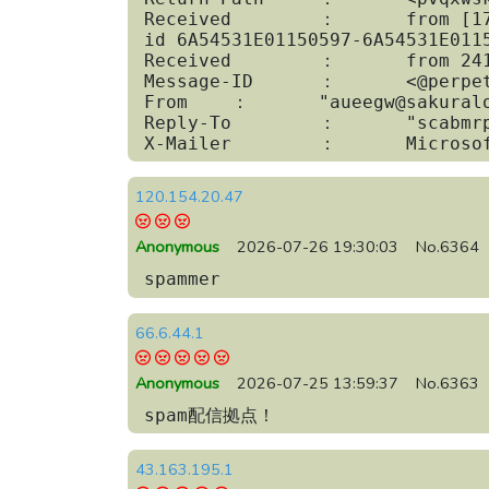
Received	：	from [172.81.101.238] (172.81.101.238) by nifty.com

id 6A54531E01150597-6A54531E0115
Received	：	from 241.154.54.71 by 120.79.213.174; 

Message-ID	：	<@perpetual-income01.com>

From	：	"aueegw@sakuralog.com" <rpjuxj@dadagaw.com>

Reply-To	：	"scabmrpsl@dadagaw.com" <mubuwmmzhnom@fukugyou-report.com>

X-Mailer	：	
120.154.20.47
Anonymous
2026-07-26 19:30:03
No.6364
spammer
66.6.44.1
Anonymous
2026-07-25 13:59:37
No.6363
spam配信拠点！
43.163.195.1