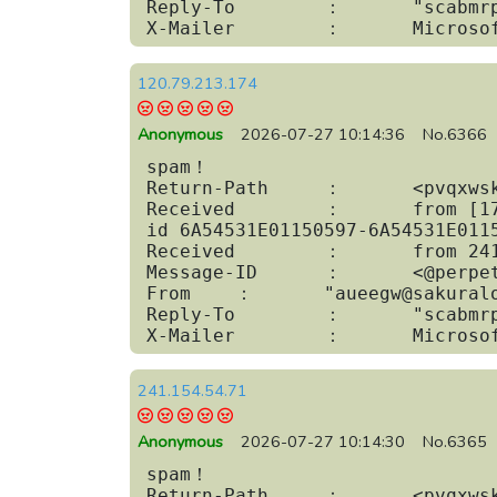
Reply-To	：	"scabmrpsl@dadagaw.com" <mubuwmmzhnom@fukugyou-report.com>

X-Mailer	：	
120.79.213.174
Anonymous
2026-07-27 10:14:36
No.6366
spam！

Return-Path	：	<pvqxwskdj@sakuralog.com>

Received	：	from [172.81.101.238] (172.81.101.238) by nifty.com

id 6A54531E01150597-6A54531E0115
Received	：	from 241.154.54.71 by 120.79.213.174; 

Message-ID	：	<@perpetual-income01.com>

From	：	"aueegw@sakuralog.com" <rpjuxj@dadagaw.com>

Reply-To	：	"scabmrpsl@dadagaw.com" <mubuwmmzhnom@fukugyou-report.com>

X-Mailer	：	
241.154.54.71
Anonymous
2026-07-27 10:14:30
No.6365
spam！

Return-Path	：	<pvqxwskdj@sakuralog.com>
