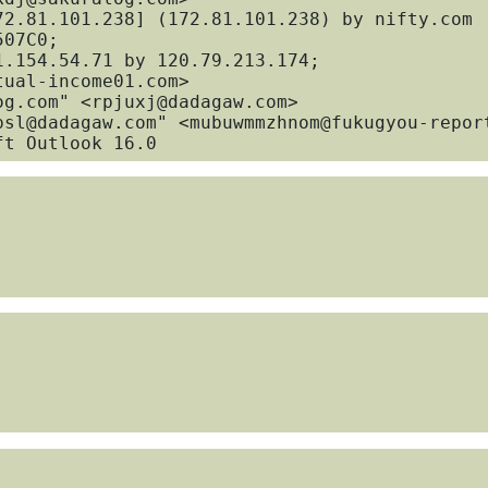
07C0; 

Microsoft Outlook 16.0