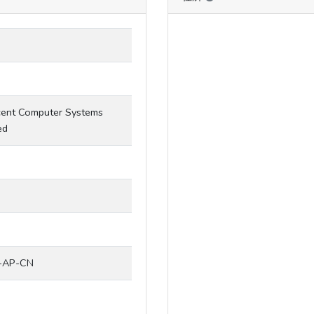
5
5
ent Computer Systems
ed
-AP-CN