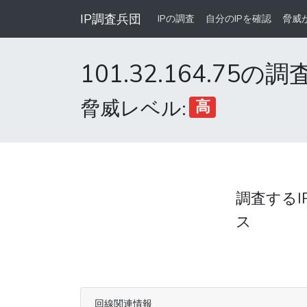
IP調査兵団
IPの調査
自分のIPを確認
脅威
101.32.164.75の
脅威レベル:
高
調査するI
ス
回線関連情報