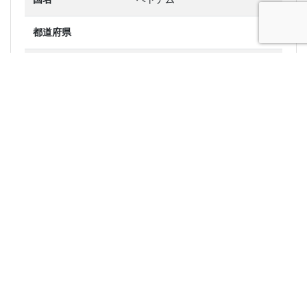
都道府県
市区町村
地名
Phù Ninh
郵便番号
緯度
21.0833
経度
105.95
標準時間からのずれ
7 時間
タイムゾーン
Asia/Bangkok