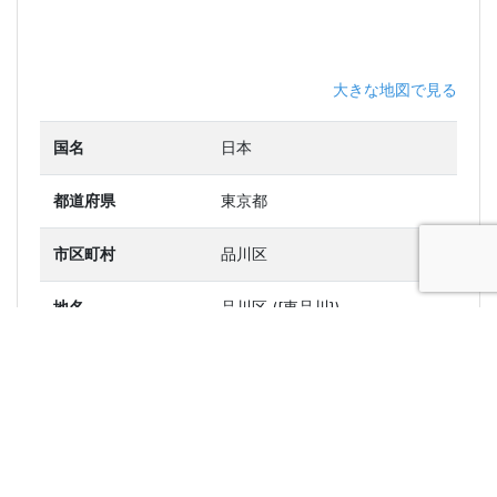
大きな地図で見る
国名
日本
都道府県
東京都
市区町村
品川区
地名
品川区 ([東品川})
郵便番号
140-0002
緯度
35.6191
経度
139.751