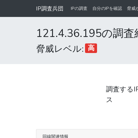
IP調査兵団
IPの調査
自分のIPを確認
脅威
121.4.36.195の調
脅威レベル:
高
調査するI
ス
回線関連情報