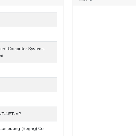
ent Computer Systems
ed
NT-NET-AP
omputing (Beijing) Co.,