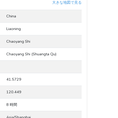
大きな地図で見る
China
Liaoning
Chaoyang Shi
Chaoyang Shi (Shuangta Qu)
41.5729
120.449
8 時間
Asia/Shanghai