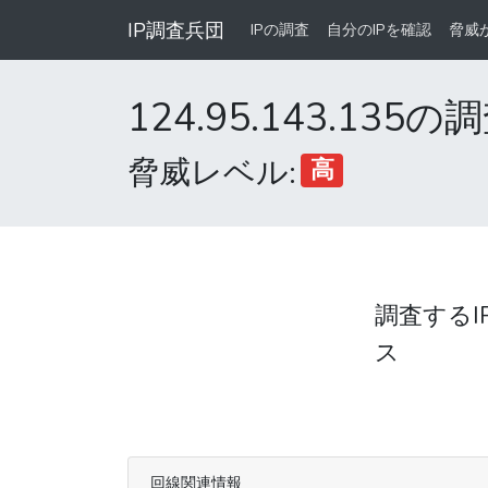
IP調査兵団
IPの調査
自分のIPを確認
脅威
124.95.143.135
脅威レベル:
高
調査するI
ス
回線関連情報