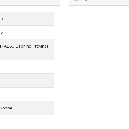
35
35
NA169 Liaoning Province
ckbone