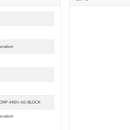
4
4
oration
ORP-MSN-AS-BLOCK
oration