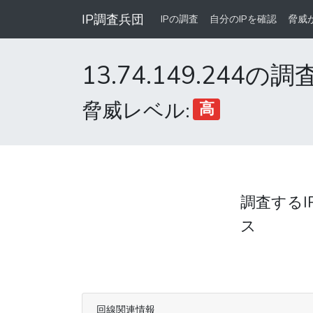
IP調査兵団
IPの調査
自分のIPを確認
脅威
13.74.149.244の
脅威レベル:
高
調査するI
ス
回線関連情報