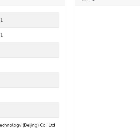
11
11
chnology (Beijing) Co., Ltd