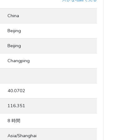
China
Beijing
Beijing
Changping
40.0702
116.351
8 時間
Asia/Shanghai