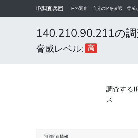
IP調査兵団
IPの調査
自分のIPを確認
脅威
140.210.90.211
脅威レベル:
高
調査するI
ス
回線関連情報