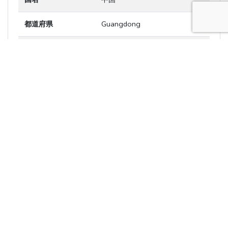
都道府県
Guangdong
市区町村
Guangzhou Shi
地名
Guangzhou Shi
郵便番号
緯度
23.379
経度
113.763
標準時間からのずれ
8 時間
タイムゾーン
Asia/Shanghai